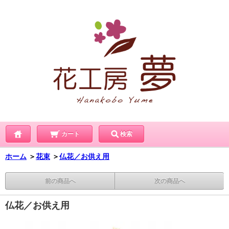
カート
検索
ホーム
＞
花束
＞
仏花／お供え用
前の商品へ
次の商品へ
仏花／お供え用