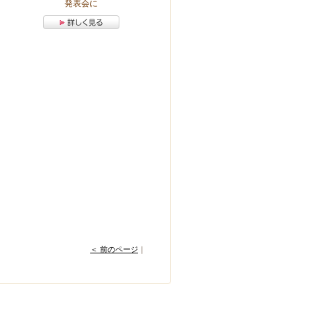
発表会に
＜ 前のページ
｜